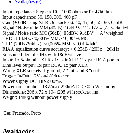
Avaliações (0)
Input impedance: Stepless 10 – 1000 ohms or fix 47kOhms
Input capacitance: 50, 150, 300, 400 pF
Gain (+ 6dB using XLR Out sockets): 40, 45, 50, 55, 60, 65 dB
Signal / Noise ratio MM (40dB): 104dBV, 111dBV – ‚A‘ weighted
Signal / Noise ratio MC (60dB): 85dBV, 91dBV – ‚A‘ weighted
THD at 1 kHz: <0,001% MM, < 0,004% MC
THD (20Hz-20kHz): <0,005% MM, < 0,01% MC
RIAA-equalization curve accuracy: < 0,25dB / 20Hz – 20kHz
Subsonic filter: at 20Hz with 18dB/octave
Input: 1x 5-pin mini XLR / 1x pair XLR / 1x pair RCA phono
Line-level output: 1x pair RCA, 1x pair XLR
Wiring XLR sockets: 1 ground, 2 “hot” and 3 “cold”
Trigger In/Out: 12V on/off detector
Power supply DC: 18V/500mA
Power consumption: 18V/max.290mA DC, <0.5 W standby
Dimensions: 206 x 72 x 194 (205 with sockets) mm
Weight: 1480g without power supply
Cor
Prateado, Preto
Avaliações