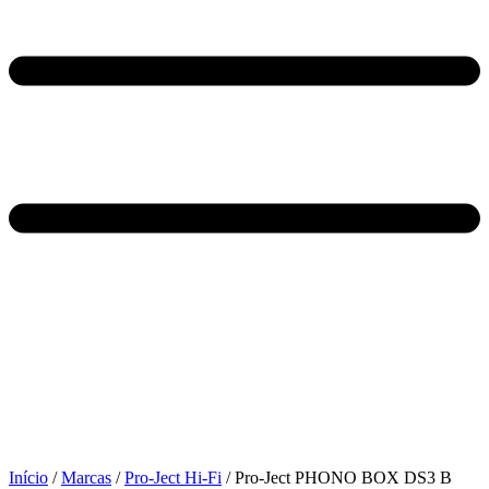
Início
/
Marcas
/
Pro-Ject Hi-Fi
/ Pro-Ject PHONO BOX DS3 B