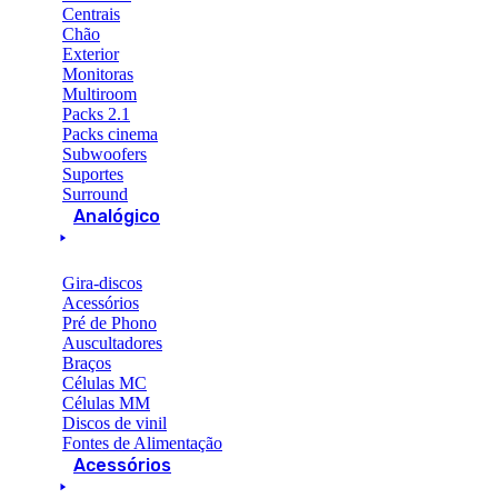
Centrais
Chão
Exterior
Monitoras
Multiroom
Packs 2.1
Packs cinema
Subwoofers
Suportes
Surround
Analógico
Gira-discos
Acessórios
Pré de Phono
Auscultadores
Braços
Células MC
Células MM
Discos de vinil
Fontes de Alimentação
Acessórios