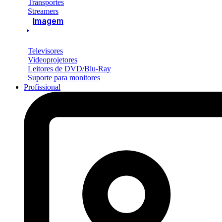
Transportes
Streamers
Imagem
Televisores
Videoprojetores
Leitores de DVD/Blu-Ray
Suporte para monitores
Profissional