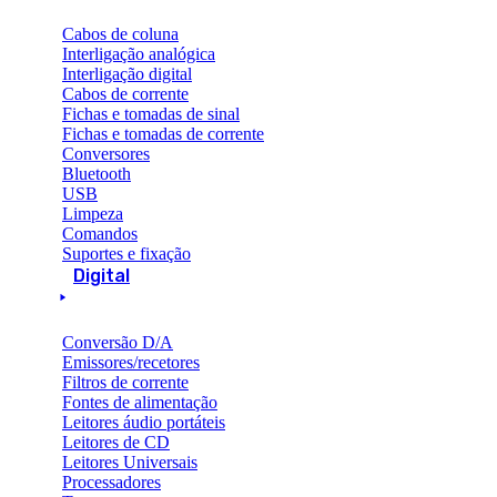
Cabos de coluna
Interligação analógica
Interligação digital
Cabos de corrente
Fichas e tomadas de sinal
Fichas e tomadas de corrente
Conversores
Bluetooth
USB
Limpeza
Comandos
Suportes e fixação
Digital
Conversão D/A
Emissores/recetores
Filtros de corrente
Fontes de alimentação
Leitores áudio portáteis
Leitores de CD
Leitores Universais
Processadores