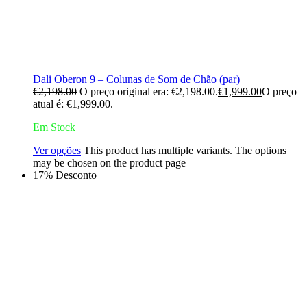
Dali Oberon 9 – Colunas de Som de Chão (par)
€
2,198.00
O preço original era: €2,198.00.
€
1,999.00
O preço
atual é: €1,999.00.
Em Stock
Ver opções
This product has multiple variants. The options
may be chosen on the product page
17% Desconto