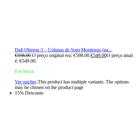
Dali Oberon 3 – Colunas de Som Monitoras (pa...
€
598.00
O preço original era: €598.00.
€
549.00
O preço atual
é: €549.00.
Em Stock
Ver opções
This product has multiple variants. The options
may be chosen on the product page
15% Desconto