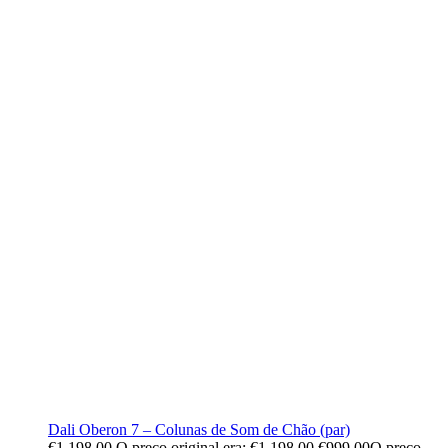
Dali Oberon 7 – Colunas de Som de Chão (par)
€
1,198.00
O preço original era: €1,198.00.
€
999.00
O preço