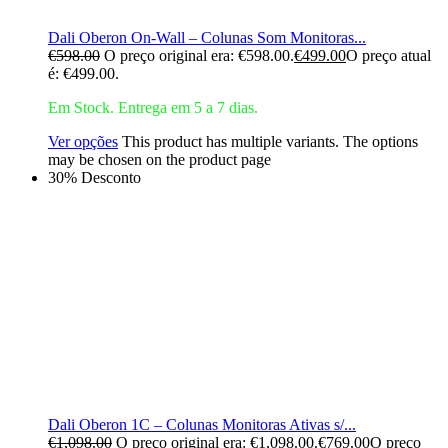
Dali Oberon On-Wall – Colunas Som Monitoras...
€
598.00
O preço original era: €598.00.
€
499.00
O preço atual
é: €499.00.
Em Stock. Entrega em 5 a 7 dias.
Ver opções
This product has multiple variants. The options
may be chosen on the product page
30% Desconto
Dali Oberon 1C – Colunas Monitoras Ativas s/...
€
1,098.00
O preço original era: €1,098.00.
€
769.00
O preço