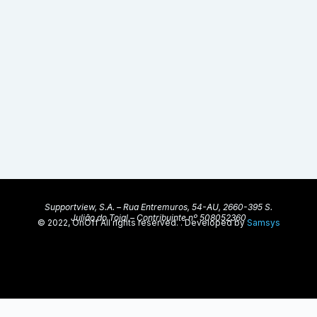
Supportview, S.A. – Rua Entremuros, 54-AU, 2660-395 S.
Julião do Tojal – Contribuinte nº 508052360
© 2022, OnOff All rights reserved. . Developed by
Samsys