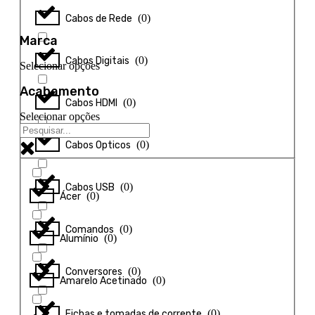
(
0
)
Cabos de Rede
Marca
(
0
)
Cabos Digitais
Selecionar opções
Acabamento
(
0
)
Cabos HDMI
Selecionar opções
(
0
)
Cabos Opticos
(
0
)
Cabos USB
(
0
)
Ácer
(
0
)
Comandos
(
0
)
Alumínio
(
0
)
Conversores
(
0
)
Amarelo Acetinado
(
0
)
Fichas e tomadas de corrente