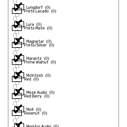
(
0
)
Lyngdorf
(
0
)
Preto Lacado
(
0
)
Lyra
(
0
)
Preto Mate
(
0
)
Magnetar
(
0
)
Preto/Silver
(
0
)
Marantz
(
0
)
Prime Walnut
(
0
)
McIntosh
(
0
)
Red
(
0
)
Meze Audio
(
0
)
Red Berry
(
0
)
Mofi
(
0
)
Rosenut
(
0
)
Monitor Audio