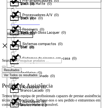
(
0
)
Pré-amplificadores
(
0
)
Black Silk Matte
(
0
)
2 MT
(
0
)
Processadores A/V
(
0
)
Black Vine
(
0
)
3 MT
APLICAR FILTROS
(
0
)
Receivers
(
0
)
Black-High Gloss Lacquer
(
0
)
4 MT
REMOVER FILTROS
(
0
)
Sistemas compactos
(
0
)
Blue
(
0
)
5 MT
(
0
)
Sistemas de cinema-em-casa
Search ...
(
0
)
Branco
(
0
)
8 MT
Resultados
(
0
)
Analógico
Ver Todos os resultados
(
0
)
Branco Acetinado
Pedido de Assistência
(
0
)
Acessórios
(
0
)
Branco Lacado
Temos uma equipa de profissionais capazes de prestar assistência
técnica personalizada. Indique-nos o seu pedido e entraremos em
(
0
)
Auriculares
contacto o mais brevemente possível.
(
0
)
Branco Mate