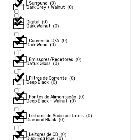
(
0
)
Surround
(
0
)
Dark Grey + Walnut
(
0
)
Digital
(
0
)
Dark Walnut
(
0
)
Conversão D/A
(
0
)
Dark Wood
(
0
)
Emissores/Recetores
(
0
)
Datuk Gloss
(
0
)
Filtros de Corrente
(
0
)
Deep Black
(
0
)
Fontes de Alimentação
(
0
)
Deep Black + Walnut
(
0
)
Leitores de Áudio portáteis
(
0
)
Diamond Black
(
0
)
Leitores de CD
(
0
)
Duck Egg Blue