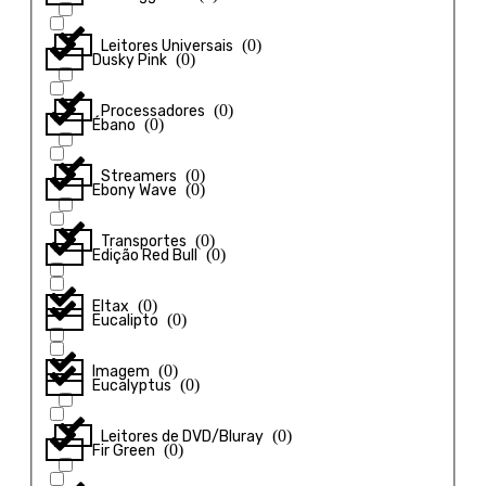
(
0
)
Leitores Universais
(
0
)
Dusky Pink
(
0
)
Processadores
(
0
)
Ébano
(
0
)
Streamers
(
0
)
Ebony Wave
(
0
)
Transportes
(
0
)
Edição Red Bull
(
0
)
Eltax
(
0
)
Eucalipto
(
0
)
Imagem
(
0
)
Eucalyptus
(
0
)
Leitores de DVD/Bluray
(
0
)
Fir Green