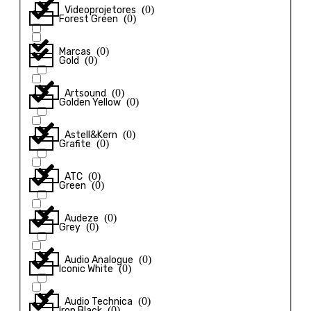
(
0
)
Videoprojetores
(
0
)
Forest Green
(
0
)
Marcas
(
0
)
Gold
(
0
)
Artsound
(
0
)
Golden Yellow
(
0
)
Astell&Kern
(
0
)
Grafite
(
0
)
ATC
(
0
)
Green
(
0
)
Audeze
(
0
)
Grey
(
0
)
Audio Analogue
(
0
)
Iconic White
(
0
)
Audio Technica
(
0
)
Iron Black