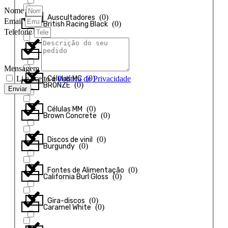
Nome
(
0
)
Auscultadores
Email
(
0
)
British Racing Black
Telefone
(
0
)
Braços
(
0
)
British Racing Green
Mensagem
(
0
)
Células MC
Li e aceito a
Política de Privacidade
(
0
)
BRONZE
Enviar
(
0
)
Células MM
(
0
)
Brown Concrete
(
0
)
Discos de vinil
(
0
)
Burgundy
(
0
)
Fontes de Alimentação
(
0
)
California Burl Gloss
(
0
)
Gira-discos
(
0
)
Caramel White