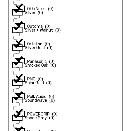
(
0
)
Okki Nokki
(
0
)
Silver
(
0
)
Optoma
(
0
)
Silver + Walnut
(
0
)
Ortofon
(
0
)
Silver Gold
(
0
)
Panasonic
(
0
)
Smoked Oak
(
0
)
PMC
(
0
)
Solar Gold
(
0
)
Polk Audio
(
0
)
Soundwave
(
0
)
POWERGRIP
(
0
)
Space Grey