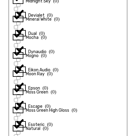
(
0
)
Midnight Sky
(
0
)
Devialet
(
0
)
Mineral White
(
0
)
Dual
(
0
)
Mocha
(
0
)
Dynaudio
(
0
)
Mogno
(
0
)
Eikon Audio
(
0
)
Moon Ray
(
0
)
Epson
(
0
)
Moss Green
(
0
)
Escape
(
0
)
Moss Green High Gloss
(
0
)
Esoteric
(
0
)
Natural