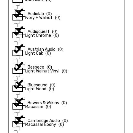
(
0
)
Audiolab
(
0
)
Ivory + Walnut
(
0
)
Audioquest
(
0
)
Light Chrome
(
0
)
Austrian Audio
(
0
)
Light Oak
(
0
)
Bespeco
(
0
)
Light Walnut Vinyl
(
0
)
Bluesound
(
0
)
Light Wood
(
0
)
Bowers & Wilkins
(
0
)
Macassar
(
0
)
Cambridge Audio
(
0
)
Macassar Ebony