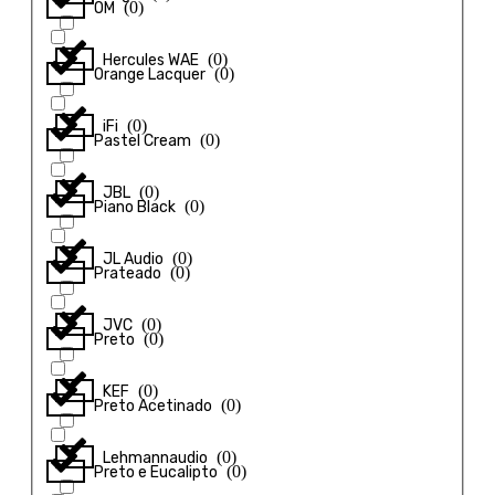
(
0
)
OM
(
0
)
Hercules WAE
(
0
)
Orange Lacquer
(
0
)
iFi
(
0
)
Pastel Cream
(
0
)
JBL
(
0
)
Piano Black
(
0
)
JL Audio
(
0
)
Prateado
(
0
)
JVC
(
0
)
Preto
(
0
)
KEF
(
0
)
Preto Acetinado
(
0
)
Lehmannaudio
(
0
)
Preto e Eucalipto