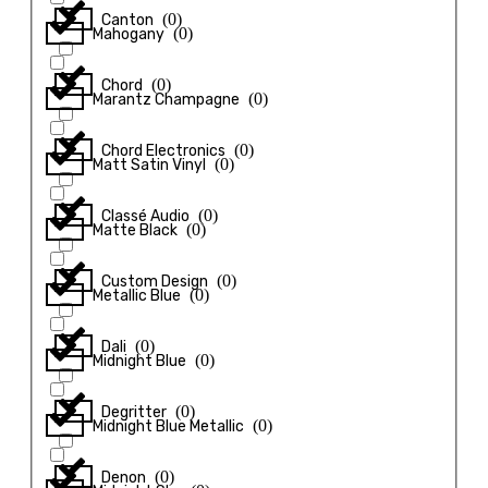
(
0
)
Canton
(
0
)
Mahogany
(
0
)
Chord
(
0
)
Marantz Champagne
(
0
)
Chord Electronics
(
0
)
Matt Satin Vinyl
(
0
)
Classé Audio
(
0
)
Matte Black
(
0
)
Custom Design
(
0
)
Metallic Blue
(
0
)
Dali
(
0
)
Midnight Blue
(
0
)
Degritter
(
0
)
Midnight Blue Metallic
(
0
)
Denon