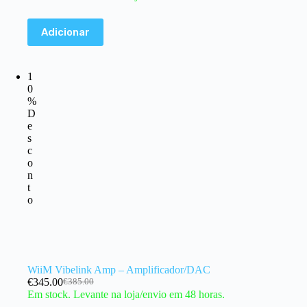
Adicionar
1
0
%
D
e
s
c
o
n
t
o
WiiM Vibelink Amp – Amplificador/DAC
€
345.00
€
385.00
Em stock. Levante na loja/envio em 48 horas.