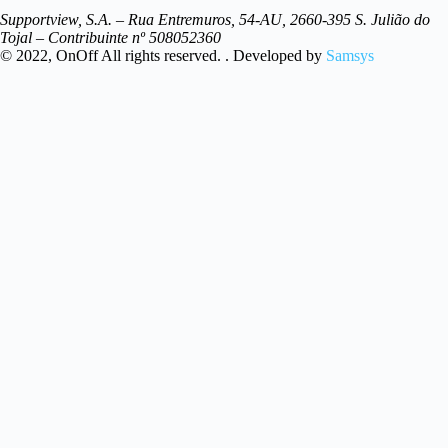
Supportview, S.A. – Rua Entremuros, 54-AU, 2660-395 S. Julião do
Tojal – Contribuinte nº 508052360
© 2022, OnOff All rights reserved. . Developed by
Samsys
Resultados
Ver Todos os resultados
Pedido de Assistência
Temos uma equipa de profissionais capazes de prestar assistência
técnica personalizada. Indique-nos o seu pedido e entraremos em