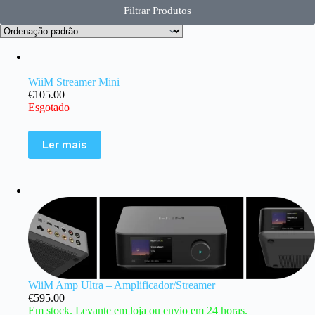
Filtrar Produtos
WiiM Streamer Mini
€
105.00
Esgotado
Ler mais
WiiM Amp Ultra – Amplificador/Streamer
€
595.00
Em stock. Levante em loja ou envio em 24 horas.