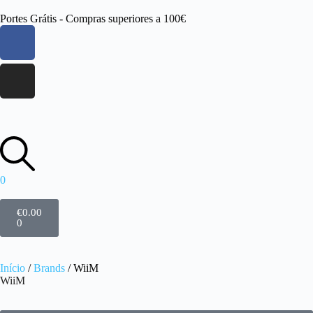
Portes Grátis - Compras superiores a 100€
0
€
0.00
0
Início
/
Brands
/ WiiM
WiiM