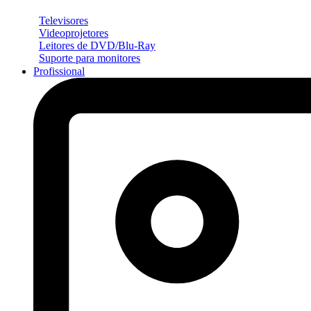
Televisores
Videoprojetores
Leitores de DVD/Blu-Ray
Suporte para monitores
Profissional