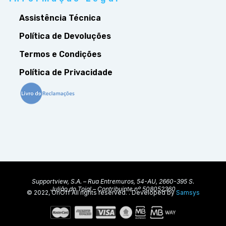
Assistência Técnica
Política de Devoluções
Termos e Condições
Política de Privacidade
Supportview, S.A. – Rua Entremuros, 54-AU, 2660-395 S.
Julião do Tojal – Contribuinte nº 508052360
© 2022, OnOff All rights reserved. . Developed by
Samsys