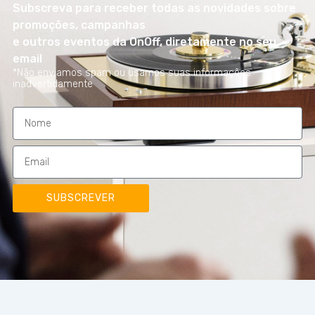
Subscreva para receber todas as novidades sobre
promoções, campanhas
e outros eventos da OnOff, diretamente no seu
email
*Não enviamos spam ou usamos suas informações
inadvertidamente
SUBSCREVER