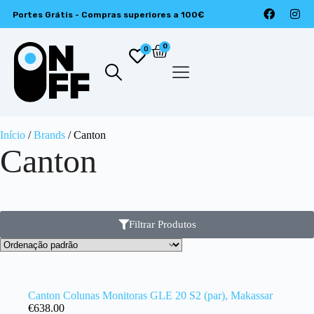
Portes Grátis - Compras superiores a 100€
0
0
Início
/
Brands
/ Canton
Canton
Filtrar Produtos
Canton Colunas Monitoras GLE 20 S2 (par), Makassar
€
638.00