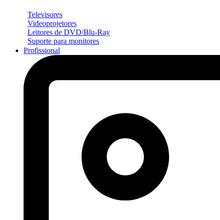
Televisores
Videoprojetores
Leitores de DVD/Blu-Ray
Suporte para monitores
Profissional