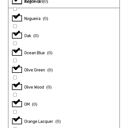
(
0
)
ZZiPP
(
0
)
Nogueira
(
0
)
Nogueira
(
0
)
Oak
(
0
)
Ocean Blue
(
0
)
Olive Green
(
0
)
Olive Wood
(
0
)
OM
(
0
)
Orange Lacquer