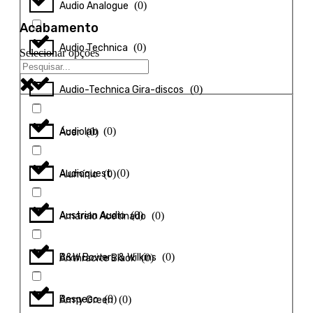
(
0
)
Audio Analogue
Acabamento
(
0
)
Audio Technica
Selecionar opções
(
0
)
Audio-Technica Gira-discos
(
0
)
Audiolab
(
0
)
Ácer
(
0
)
Audioquest
(
0
)
Alumínio
(
0
)
Austrian Audio
(
0
)
Amarelo Acetinado
(
0
)
B&W Bowers & Wilkins
(
0
)
Anthracite Black
(
0
)
Bespeco
(
0
)
Army Green