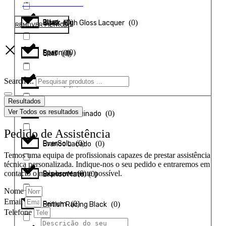
APLICAR FILTROS
(
0
)
Eltax
(
0
)
Black-High Gloss Lacquer
(
0
)
4 MT
REMOVER FILTROS
(
0
)
Epson
(
0
)
Blue
(
0
)
5 MT
Search ...
(
0
)
Escape
(
0
)
Branco
(
0
)
8 MT
Resultados
Ver Todos os resultados
(
0
)
Esoteric
(
0
)
Branco Acetinado
Pedido de Assistência
(
0
)
EverSolo
(
0
)
Branco Lacado
Temos uma equipa de profissionais capazes de prestar assistência
técnica personalizada. Indique-nos o seu pedido e entraremos em
(
0
)
contacto o mais brevemente possível.
Exposure
(
0
)
Branco Mate
Nome
Email
(
0
)
Ferrum
(
0
)
British Racing Black
Telefone