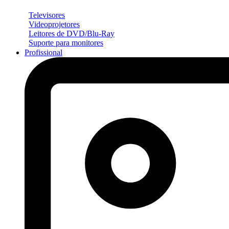
Televisores
Videoprojetores
Leitores de DVD/Blu-Ray
Suporte para monitores
Profissional