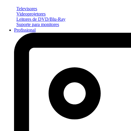
Televisores
Videoprojetores
Leitores de DVD/Blu-Ray
Suporte para monitores
Profissional