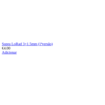
Supra LoRad 3×1.5mm (1ªversão)
€
4.00
Adicionar