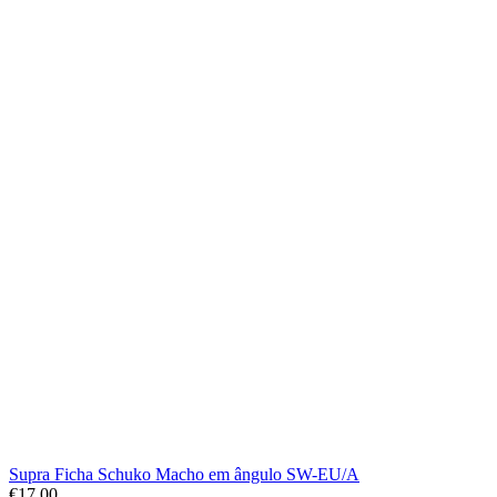
Supra Ficha Schuko Macho em ângulo SW-EU/A
€
17.00