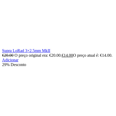
Supra LoRad 3×2.5mm MkII
€
20.00
O preço original era: €20.00.
€
14.00
O preço atual é: €14.00.
Adicionar
29% Desconto