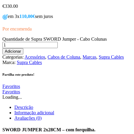
€
330.00
em 3x
110,00€
sem juros
Por encomenda
Quantidade de Supra SWORD Jumper - Cabo Colunas
Adicionar
Categorias:
Acessórios
,
Cabos de Coluna
,
Marcas
,
Supra Cables
Marca:
Supra Cables
Partilha este produto!
Favoritos
Favoritos
Loading...
Descrição
Informação adicional
Avaliações (0)
SWORD JUMPER 2x28CM – com forquilha.