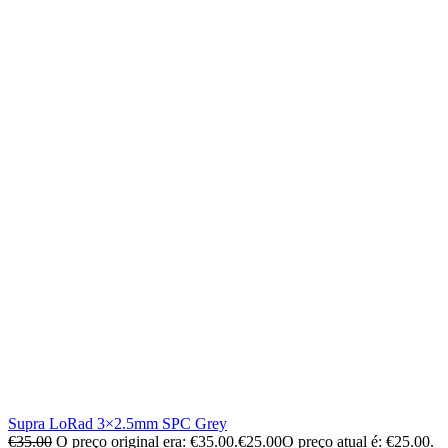
Supra LoRad 3×2.5mm SPC Grey
€
35.00
O preço original era: €35.00.
€
25.00
O preço atual é: €25.00.