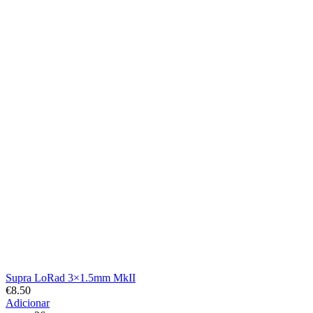
Supra LoRad 3×1.5mm MkII
€
8.50
Adicionar