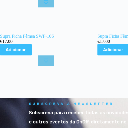
Supra Ficha Fêmea SWF-10S
Supra Ficha Fê
€
17.00
€
17.00
Adicionar
Adicionar
SUBSCREVA A NEWSLETTER
Subscreva para receber todas as novidad
e outros eventos da OnOff, diretamente no 