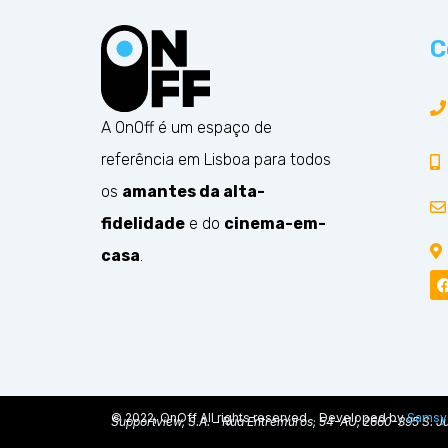
C
A OnOff é um espaço de
referência em Lisboa para todos
os
amantes da alta-
fidelidade
e do
cinema-em-
casa
.
© 2022, OnOff All rights reserved. . Developed by
Samsy
Supportview, S.A. – Rua Entremuros, 54-AU, 2660-395 S. Ju