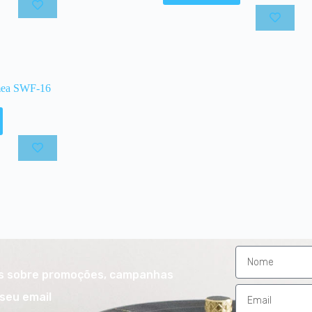
mea SWF-16
es sobre promoções, campanhas
seu email