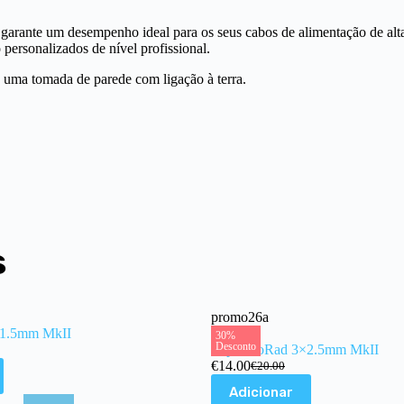
arante um desempenho ideal para os seus cabos de alimentação de alta
 personalizados de nível profissional.
a uma tomada de parede com ligação à terra.
s
promo26a
×1.5mm MkII
30%
Desconto
Supra LoRad 3×2.5mm MkII
€
14.00
€
20.00
Adicionar