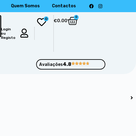
Quem Somos
Contactos
0
0
€
0.00
Login
ou
Registo
4.8





Avaliações