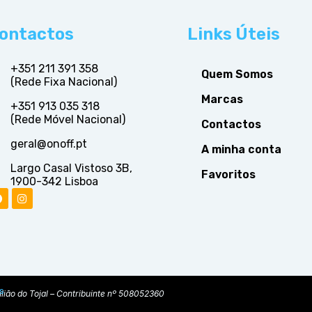
ontactos
Links Úteis
+351 211 391 358
Quem Somos
(Rede Fixa Nacional)
Marcas
+351 913 035 318
(Rede Móvel Nacional)
Contactos
geral@onoff.pt
A minha conta
Largo Casal Vistoso 3B,
Favoritos
1900-342 Lisboa
s
lião do Tojal – Contribuinte nº 508052360