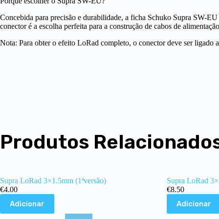
Porquê escolher o Supra SW-EU?
Concebida para precisão e durabilidade, a ficha Schuko Supra SW-EU g
conector é a escolha perfeita para a construção de cabos de alimentação
Nota: Para obter o efeito LoRad completo, o conector deve ser ligado 
Produtos Relacionado
Supra LoRad 3×1.5mm (1ªversão)
Supra LoRad 3
€
4.00
€
8.50
Adicionar
Adicionar