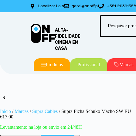
Localizar Loja
geral@onoff.pt
+351 21139135
ALTA-
FIDELIDADE
CINEMA EM
CASA
Produtos
Profissional
Marcas
Início
/
Marcas
/
Supra Cables
/ Supra Ficha Schuko Macho SW-EU
€
17.00
Levantamento na loja ou envio em 24/48H