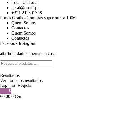
Pular
Localizar Loja
para
geral@onoff.pt
o
+351 211391358
conteúdo
Portes Grátis - Compras superiores a 100€
Quem Somos
Contactos
Quem Somos
Contactos
Facebook
Instagram
alta-fidelidade Cinema em casa
Search
...
Resultados
Ver Todos os resultados
Login ou Registo
0
€
0.00
0
Cart