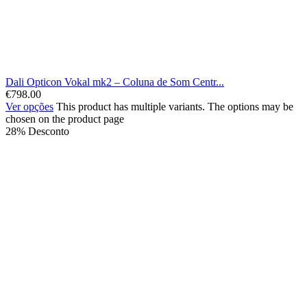
Dali Opticon Vokal mk2 – Coluna de Som Centr...
€
798.00
Ver opções
This product has multiple variants. The options may be
chosen on the product page
28% Desconto