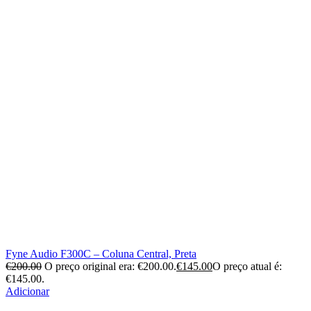
Fyne Audio F300C – Coluna Central, Preta
€
200.00
O preço original era: €200.00.
€
145.00
O preço atual é:
€145.00.
Adicionar