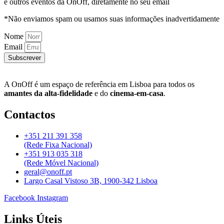
e outros eventos da OnOff, diretamente no seu email
*Não enviamos spam ou usamos suas informações inadvertidamente
Nome
Email
Subscrever
A OnOff é um espaço de referência em Lisboa para todos os
amantes da alta-fidelidade
e do
cinema-em-casa
.
Contactos
+351 211 391 358
(Rede Fixa Nacional)
+351 913 035 318
(Rede Móvel Nacional)
geral@onoff.pt
Largo Casal Vistoso 3B, 1900-342 Lisboa
Facebook
Instagram
Links Úteis