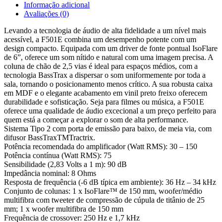
Informação adicional
Avaliações (0)
Levando a tecnologia de áudio de alta fidelidade a um nível mais
acessível, a F501E combina um desempenho potente com um
design compacto. Equipada com um driver de fonte pontual IsoFlare
de 6”, oferece um som nítido e natural com uma imagem precisa. A
coluna de chão de 2,5 vias é ideal para espaços médios, com a
tecnologia BassTrax a dispersar o som uniformemente por toda a
sala, tornando o posicionamento menos crítico. A sua robusta caixa
em MDF e o elegante acabamento em vinil preto freixo oferecem
durabilidade e sofisticação. Seja para filmes ou música, a F501E
oferece uma qualidade de áudio excecional a um preço perfeito para
quem está a começar a explorar o som de alta performance.
Sistema Tipo 2 com porta de emissão para baixo, de meia via, com
difusor BassTraxTMTractrix.
Potência recomendada do amplificador (Watt RMS): 30 – 150
Potência contínua (Watt RMS): 75
Sensibilidade (2,83 Volts a 1 m): 90 dB
Impedância nominal: 8 Ohms
Resposta de frequência (-6 dB típica em ambiente): 36 Hz – 34 kHz
Conjunto de colunas: 1 x IsoFlare™ de 150 mm, woofer/médio
multifibra com tweeter de compressão de cúpula de titânio de 25
mm; 1 x woofer multifibra de 150 mm
Frequência de crossover: 250 Hz e 1,7 kHz