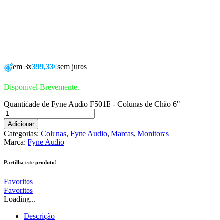
em 3x
399,33€
sem juros
Disponível Brevemente.
Quantidade de Fyne Audio F501E - Colunas de Chão 6"
Adicionar
Categorias:
Colunas
,
Fyne Audio
,
Marcas
,
Monitoras
Marca:
Fyne Audio
Partilha este produto!
Favoritos
Favoritos
Loading...
Descrição