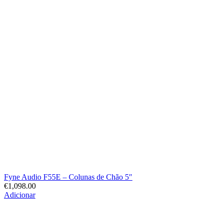
Fyne Audio F55E – Colunas de Chão 5″
€
1,098.00
Adicionar