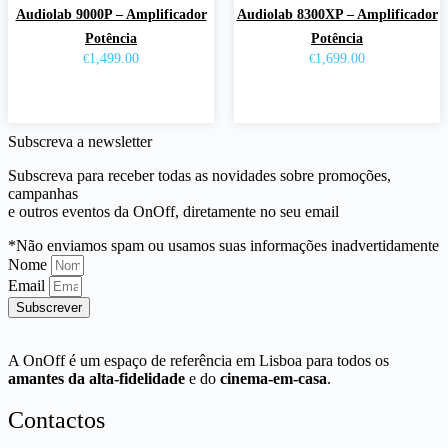
the
the
Audiolab 9000P – Amplificador
Audiolab 8300XP – Amplificador
product
product
Potência
Potência
page
page
1,499.00
1,699.00
€
€
Ver opções
Ver opções
This
This
Subscreva a newsletter
product
product
has
has
Subscreva para receber todas as novidades sobre promoções,
multiple
multiple
campanhas
variants.
variants.
e outros eventos da OnOff, diretamente no seu email
The
The
options
options
*Não enviamos spam ou usamos suas informações inadvertidamente
may
may
Nome
be
be
Email
chosen
chosen
Subscrever
on
on
the
the
product
product
A OnOff é um espaço de referência em Lisboa para todos os
page
page
amantes da alta-fidelidade
e do
cinema-em-casa
.
Contactos