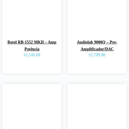
Rotel RB-1552 MKII – Amp
Audiolab 9000Q – Pre-
Potência
Amplificador/DAC
1,145.00
1,799.00
€
€
Ver opções
Ver opções
This
This
product
product
has
has
multiple
multiple
variants.
variants.
The
The
options
options
may
may
be
be
chosen
chosen
on
on