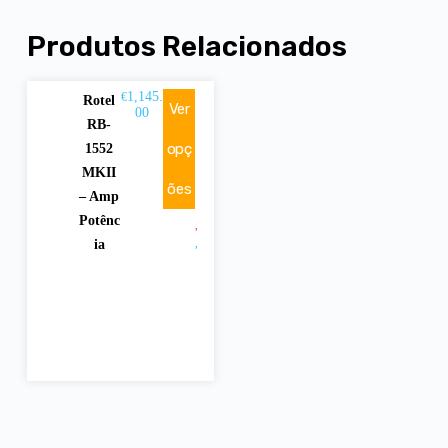
Produtos Relacionados
1,145.
€
Rotel
Ver
00
RB-
opç
1552
MKII
ões
– Amp
Potênc
ia