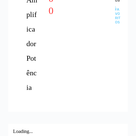
OS
0
FA
plif
VO
RIT
OS
ica
dor
Pot
ênc
ia
Loading...