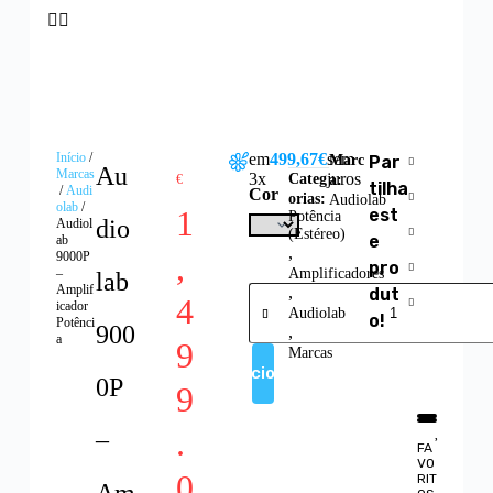
Início
/
em
499,67€
sem
Marc
Par
Au
Marcas
3x
juros
Categ
€
a:
tilha
/
Audi
Cor
orias:
Audiolab
olab
/
1
est
Potência
dio
Audiol
(Estéreo)
e
ab
,
,
9000P
pro
–
Amplificadores
lab
Amplif
,
dut
4
icador
Audiolab
o!
Potênci
900
,
a
9
Marcas
Adicionar
0P
9
.
–
FA
VO
0
RIT
Am