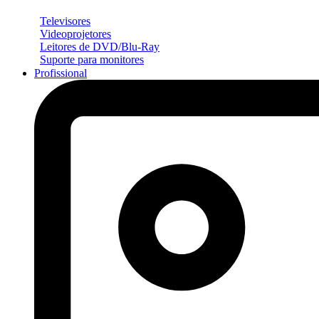
Televisores
Videoprojetores
Leitores de DVD/Blu-Ray
Suporte para monitores
Profissional