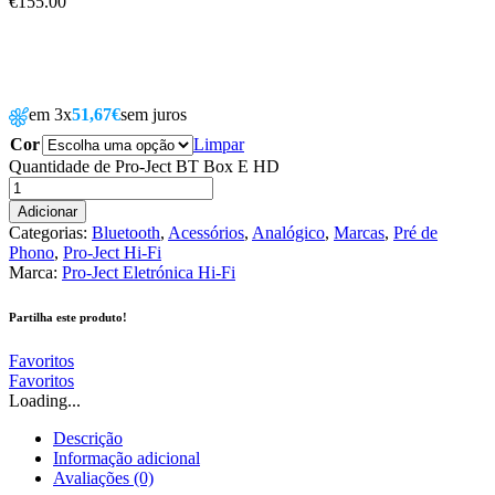
€
155.00
em 3x
51,67€
sem juros
Cor
Limpar
Quantidade de Pro-Ject BT Box E HD
Adicionar
Categorias:
Bluetooth
,
Acessórios
,
Analógico
,
Marcas
,
Pré de
Phono
,
Pro-Ject Hi-Fi
Marca:
Pro-Ject Eletrónica Hi-Fi
Partilha este produto!
Favoritos
Favoritos
Loading...
Descrição
Informação adicional
Avaliações (0)