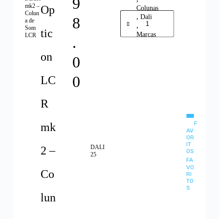
9
mk2 –
Op
Colunas
Colun
,
Dali
8
a de
,
Som
tic
Marcas
LCR
.
Adicionar
on
0
0
LC
R
F
mk
AV
OR
IT
DALI
2 –
OS
25
FA
VO
Co
RI
TO
S
lun