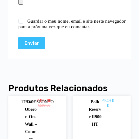
Guardar o meu nome, email e site neste navegador
para a próxima vez que eu comentar.
Enviar
Produtos Relacionados
499.00
549.0
€
€
17% DESCONTO
Dali
Polk
Ver
Adici
€
598.00
0
Obero
Reserv
opç
onar
n On-
e R900
Wall –
HT
ões
Colun