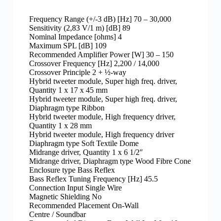
Frequency Range (+/-3 dB) [Hz] 70 – 30,000
Sensitivity (2,83 V/1 m) [dB] 89
Nominal Impedance [ohms] 4
Maximum SPL [dB] 109
Recommended Amplifier Power [W] 30 – 150
Crossover Frequency [Hz] 2,200 / 14,000
Crossover Principle 2 + ½-way
Hybrid tweeter module, Super high freq. driver,
Quantity 1 x 17 x 45 mm
Hybrid tweeter module, Super high freq. driver,
Diaphragm type Ribbon
Hybrid tweeter module, High frequency driver,
Quantity 1 x 28 mm
Hybrid tweeter module, High frequency driver
Diaphragm type Soft Textile Dome
Midrange driver, Quantity 1 x 6 1/2″
Midrange driver, Diaphragm type Wood Fibre Cone
Enclosure type Bass Reflex
Bass Reflex Tuning Frequency [Hz] 45.5
Connection Input Single Wire
Magnetic Shielding No
Recommended Placement On-Wall
Centre / Soundbar