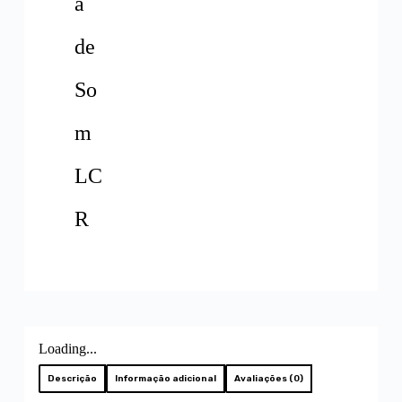
a
de
So
m
LC
R
Loading...
Descrição
Informação adicional
Avaliações (0)