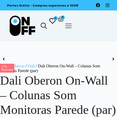
Portes Grátis - Compras superiores a 100€
0
0
Início
/
Marcas
/
Dali
/ Dali Oberon On-Wall – Colunas Som
17%
Desconto
Monitoras Parede (par)
Dali Oberon On-Wall
– Colunas Som
Monitoras Parede (par)