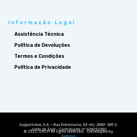
Informação Legal
Assistência Técnica
Política de Devoluções
Termos e Condições
Política de Privacidade
Supportview, S.A. – Rua Entremuros, 54-AU, 2660-395 S.
Julião do Tojal – Contribuinte nº 508052360
© 2022, OnOff All rights reserved. . Developed by
Samsys