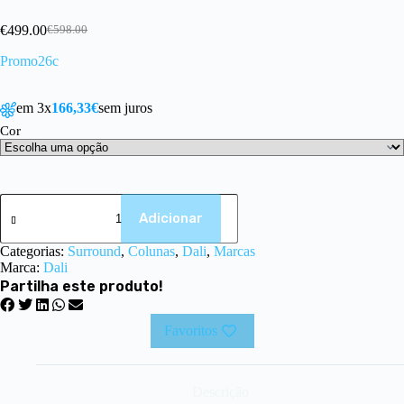
€
499.00
€
598.00
Promo26c
em 3x
166,33€
sem juros
Cor
Adicionar
Categorias:
Surround
,
Colunas
,
Dali
,
Marcas
Marca:
Dali
Partilha este produto!
Favoritos
Descrição