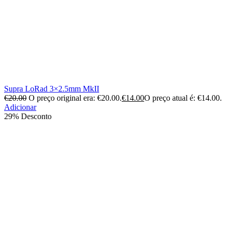
Supra LoRad 3×2.5mm MkII
€
20.00
O preço original era: €20.00.
€
14.00
O preço atual é: €14.00.
Adicionar
29% Desconto