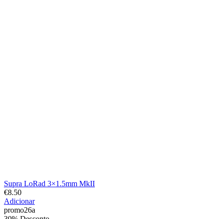
Supra LoRad 3×1.5mm MkII
€
8.50
Adicionar
promo26a
30% Desconto