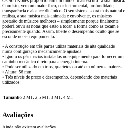
Os Sort Kones proporcionam um fundo “mais escuro” à sua música.
Com isto, vem um maior foco, cor instrumental, profundidade,
transparência e alcance dinâmico. O seu sistema soará mais natural e
realista, a sua música mais animada e envolvente, os músicos
gostarão de músicos melhores – simplesmente porque finalmente
poderá ouvir as notas que estão a tocar, a forma como as tocam e
precisamente quando. Assim, liberte o desempenho oculto que se
esconde no seu equipamento.
• A construção em três partes utiliza materiais de alta qualidade
numa configuração mecanicamente ajustada.
• Ignora os pés macios instalados no equipamento para fornecer um
caminho mecânico direto para a energia interna.
• Pode ser utilizado em trios, quartetos ou até em números maiores.
• Altura: 56 mm
• Três níveis de preço e desempenho, dependendo dos materiais
utilizados:
Tamanho
2 MT, 2,5 MT, 3 MT, 4 MT
Avaliações
Ainda não existem avaliações.