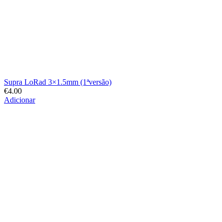
Supra LoRad 3×1.5mm (1ªversão)
€
4.00
Adicionar