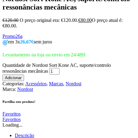
ressonâncias mecânicas
€
120.00
O preço original era: €120.00.
€
80.00
O preço atual é:
€80.00.
Promo26a
em 3x
26,67€
sem juros
Levantamento na loja ou envio em 24/48H
Quantidade de Nordost Sort Kone AC, suporte/controlo
ressonâncias mecânicas
Adicionar
Categorias:
Acessórios
,
Marcas
,
Nordost
Marca:
Nordost
Partilha este produto!
Favoritos
Favoritos
Loading...
Descrição