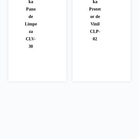
ka
ka
onar
onar
Pano
Protet
de
or de
Limpe
Vinil
za
CLP-
CLV-
02
30