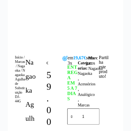
Partil
Início
/
em
19,67€
sem
Marc
Na
Marcas
ha
3x
juros
Categ
€
a:
/
Naga
este
ENT
orias:
Nagaoka
oka
/ N
prod
5
REG
Nagaoka
gao
agaoka
uto!
A
,
Agulha
EM
9
de
Acessórios
5 A 7
Substit
ka
,
uição
DIA
Analógico
.
DJ-
S
,
44G
Ag
Marcas
0
ulh
0