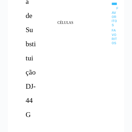
a
Adicionar
F
AV
de
OR
ITO
CÉLULAS
S
Su
FA
VO
RIT
bsti
OS
tui
ção
DJ-
44
G