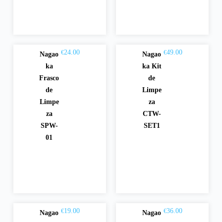
24.00
49.00
€
€
Nagao
Nagao
Adici
Adici
ka
ka Kit
onar
onar
Frasco
de
de
Limpe
Limpe
za
za
CTW-
SPW-
SET1
01
19.00
36.00
€
€
Nagao
Nagao
Adici
Adici