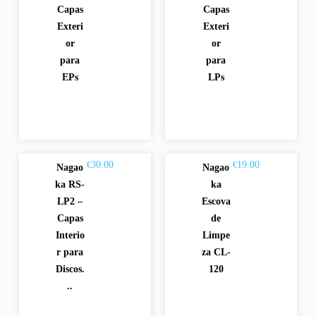
Capas
Capas
Exteri
Exteri
or
or
para
para
EPs
LPs
30.00
19.00
€
€
Nagao
Nagao
Adici
Adici
ka RS-
ka
onar
onar
LP2 –
Escova
Capas
de
Interio
Limpe
r para
za CL-
Discos.
120
..