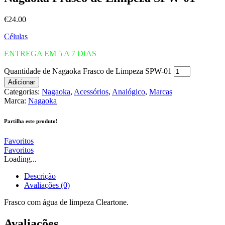
€
24.00
Células
ENTREGA EM 5 A 7 DIAS
Quantidade de Nagaoka Frasco de Limpeza SPW-01
Adicionar
Categorias:
Nagaoka
,
Acessórios
,
Analógico
,
Marcas
Marca:
Nagaoka
Partilha este produto!
Favoritos
Favoritos
Loading...
Descrição
Avaliações (0)
Frasco com água de limpeza Cleartone.
Avaliações