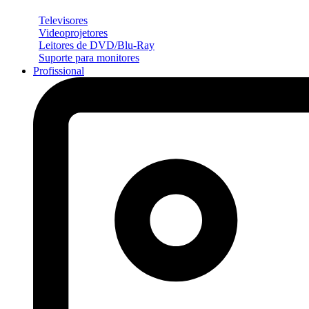
Televisores
Videoprojetores
Leitores de DVD/Blu-Ray
Suporte para monitores
Profissional