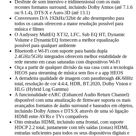
Desfrute de som imersivo e tridimensional com os mais
recentes formatos surround, incluindo Dolby Atmos (até 7.1.6
ou 9.1.4), DTS:X e Auro-3D (até 13.1)
Conversores D/A 192kHz/32bit de alto desempenho para
todos os canais oferecem a maior resolução possível para
música e filmes
O Audyssey MultEQ XT32, LFC, Sub EQ HT, Dynamic
Volume e DynamicEQ fornecem a melhor equalização
possível para qualquer ambiente
Bluetooth e Wi-Fi com suporte para banda dupla
2.4GHz/5GHz integrados oferecem melhor estabilidade de
rede mesmo em casas saturadas com dispositivos Wi-Fi
Oiça a partir de qualquer divisão da sua casa com a tecnologia
HEOS para streaming de música sem fios e a app HEOS
A derradeira qualidade de imagem com passthrough 4K/60Hz
total, resolução de cor 4:4:4, HDR, BT.2020, Dolby Vision e
HLG (Hybrid Log Gamma)
A funcionalidade eARC (Enhanced Audio Return Channel)
disponível com uma atualização de firmware suporta os mais
avançados formatos de áudio surround e baseados em objetos,
incluindo Dolby Atmos e DTS:X através de uma só ligação
HDMI entre AVRs e TVs compatíveis
Oito entradas HDMI, incluindo uma frontal, com suporte
HDCP 2.2 total, juntamente com três saídas (zonas) HDMI,
entradas suficientes para todos os seus dispositivos digitais e