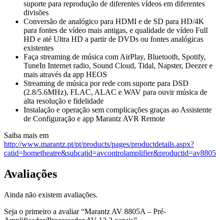
suporte para reprodução de diferentes vídeos em diferentes
divisões
Conversão de analógico para HDMI e de SD para HD/4K
para fontes de vídeo mais antigas, e qualidade de vídeo Full
HD e até Ultra HD a partir de DVDs ou fontes analógicas
existentes
Faça streaming de música com AirPlay, Bluetooth, Spotify,
TuneIn Internet radio, Sound Cloud, Tidal, Napster, Deezer e
mais através da app HEOS
Streaming de música por rede com suporte para DSD
(2.8/5.6MHz), FLAC, ALAC e WAV para ouvir música de
alta resolução e fidelidade
Instalação e operação sem complicações graças ao Assistente
de Configuração e app Marantz AVR Remote
Saiba mais em
http://www.marantz.pt/pt/products/pages/productdetails.aspx?
catid=hometheatre&subcatid=avcontrolamplifier&productid=av8805
Avaliações
Ainda não existem avaliações.
Seja o primeiro a avaliar “Marantz AV 8805A – Pré-