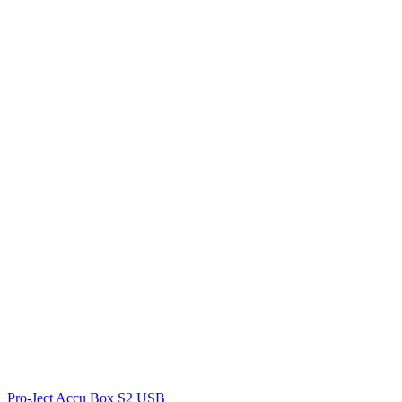
Pro-Ject Accu Box S2 USB