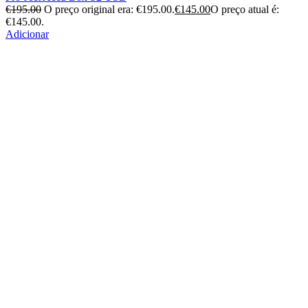
€
195.00
O preço original era: €195.00.
€
145.00
O preço atual é:
€145.00.
Adicionar