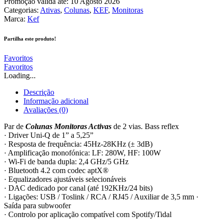
Promoção válida até: 10 Agosto 2026
Categorias:
Ativas
,
Colunas
,
KEF
,
Monitoras
Marca:
Kef
Partilha este produto!
Favoritos
Favoritos
Loading...
Descrição
Informação adicional
Avaliações (0)
Par de
Colunas Monitoras Activas
de 2 vias.
Bass reflex
· Driver Uni-Q de 1” a 5,25”
· Resposta de frequência: 45Hz-28KHz (± 3dB)
· Amplificação monofónica: LF: 280W, HF: 100W
· Wi-Fi de banda dupla: 2,4 GHz/5 GHz
· Bluetooth 4.2 com codec aptX®
· Equalizadores ajustáveis ​​selecionáveis
· DAC dedicado por canal (até 192KHz/24 bits)
· Ligações: USB / Toslink / RCA / RJ45 / Auxiliar de 3,5 mm ·
Saída para subwoofer
· Controlo por aplicação compatível com Spotify/Tidal