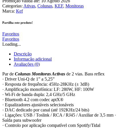
Promoção válida até: 10 Agosto 2026
Categorias:
Ativas
,
Colunas
,
KEF
,
Monitoras
Marca:
Kef
Partilha este produto!
Favoritos
Favoritos
Loading...
Descrição
Informação adicional
Avaliações (0)
Par de
Colunas Monitoras Activas
de 2 vias.
Bass reflex
· Driver Uni-Q de 1” a 5,25”
· Resposta de frequência: 45Hz-28KHz (± 3dB)
· Amplificação monofónica: LF: 280W, HF: 100W
· Wi-Fi de banda dupla: 2,4 GHz/5 GHz
· Bluetooth 4.2 com codec aptX®
· Equalizadores ajustáveis ​​selecionáveis
· DAC dedicado por canal (até 192KHz/24 bits)
· Ligações: USB / Toslink / RCA / RJ45 / Auxiliar de 3,5 mm ·
Saída para subwoofer
· Controlo por aplicação compatível com Spotify/Tidal