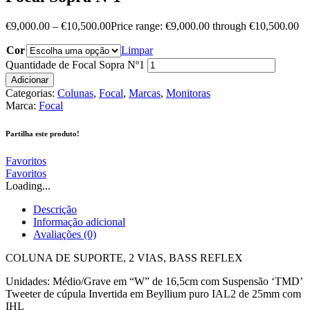
€
9,000.00
–
€
10,500.00
Price range: €9,000.00 through €10,500.00
Cor
Limpar
Quantidade de Focal Sopra Nº1
Adicionar
Categorias:
Colunas
,
Focal
,
Marcas
,
Monitoras
Marca:
Focal
Partilha este produto!
Favoritos
Favoritos
Loading...
Descrição
Informação adicional
Avaliações (0)
COLUNA DE SUPORTE, 2 VIAS, BASS REFLEX
Unidades: Médio/Grave em “W” de 16,5cm com Suspensão ‘TMD’
Tweeter de cúpula Invertida em Beyllium puro IAL2 de 25mm com
IHL