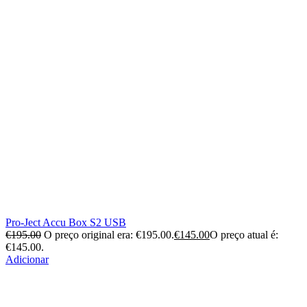
Pro-Ject Accu Box S2 USB
€
195.00
O preço original era: €195.00.
€
145.00
O preço atual é:
€145.00.
Adicionar