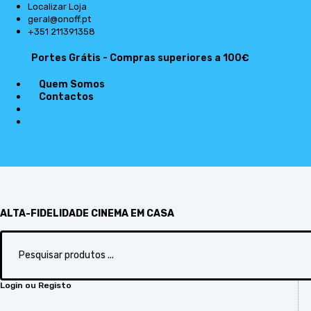
Pular
Localizar Loja
para
geral@onoff.pt
o
+351 211391358
conteúdo
Portes Grátis - Compras superiores a 100€
Quem Somos
Contactos
Quem Somos
Contactos
Facebook
Instagram
ALTA-FIDELIDADE CINEMA EM CASA
Search
...
Login ou Registo