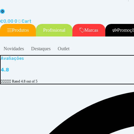
0
€
0.00
0
Cart
Produtos
Profissional
Marcas
Promoçõ
Novidades
Destaques
Outlet
Avaliações
4.8





Rated 4.8 out of 5