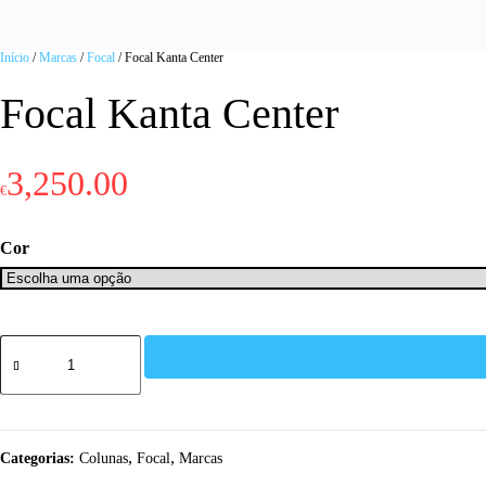
Início
/
Marcas
/
Focal
/ Focal Kanta Center
Focal Kanta Center
3,250.00
€
Cor
Quantidade
de
Focal
Kanta
Center
,
,
Categorias:
Colunas
Focal
Marcas