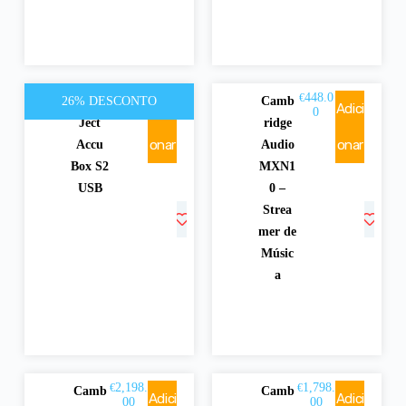
145.00
448.0
€
€
26% DESCONTO
Pro-
Camb
Adici
Adici
€
195.00
0
Ject
ridge
onar
onar
Accu
Audio
Box S2
MXN1
USB
0 –
Strea
mer de
Músic
a
2,198.
1,798.
€
€
Camb
Camb
Adici
Adici
00
00