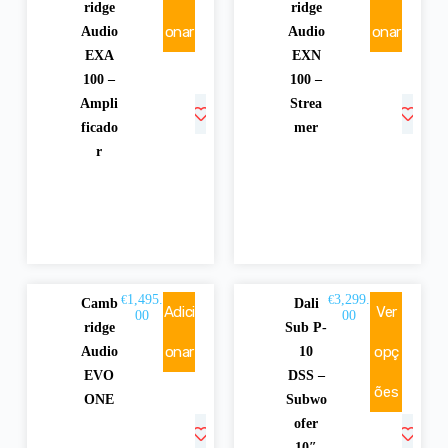
ridge
ridge
onar
onar
Audio
Audio
EXA
EXN
100 –
100 –
Ampli
Strea
ficado
mer
r
1,495.
3,299.
€
€
Camb
Dali
Adici
Ver
00
00
ridge
Sub P-
onar
opç
Audio
10
EVO
DSS –
ões
ONE
Subwo
ofer
10″