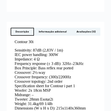
Descrição
Informação adicional
Avaliações (0)
Contour 30i
Sensitivity: 87dB (2,83V / 1m)
IEC power handling: 300W
Impedance: 4 Ω
Frequency response (± 3 dB): 32Hz–23kHz
Box Principle: Bass reflex rear ported
Crossover: 2½-way
Crossover frequency: (300)/2200Hz
Crossover topology: 2nd order
Specification sheet for Contour i part 1
Woofer: 2x 18cm MSP
Midrange: –
Tweeter: 28mm Esotar2i
Weight: 31.4kg/69 1/4lb
Dimensions (W x H x D): 215x1140x360mm