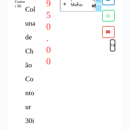
9
Contou
Adicionar
Marcas
o!
r 30i
Col
5
una
0
.
de
FAVORITOS
0
Ch
0
ão
Co
nto
ur
30i