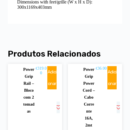
Dimensions with feet/grille (W x H x D):
300x1169x403mm
Produtos Relacionados
319.0
36.00
€
€
Power
Power
Adici
Adici
0
Grip
Grip
onar
onar
Rail –
Power
Bloco
Cord –
com 2
Cabo
tomad
Corre
as
nte
16A,
2mt