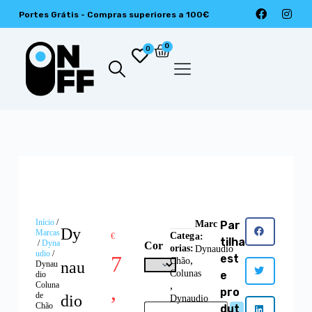
Portes Grátis - Compras superiores a 100€
0
0
Início
/
Marc
Par
Dy
Marcas
Categ
€
a:
tilha
/
Dyna
Cor
orias:
Dynaudio
udio
/
7
est
,
Chão
nau
Dynau
Colunas
e
dio
,
,
Coluna
pro
de
dio
Dynaudio
Chão
dut
,