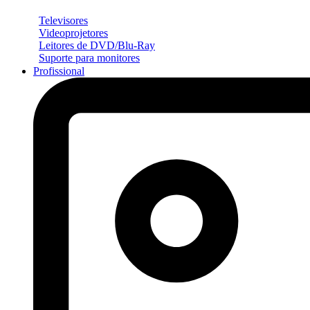
Televisores
Videoprojetores
Leitores de DVD/Blu-Ray
Suporte para monitores
Profissional