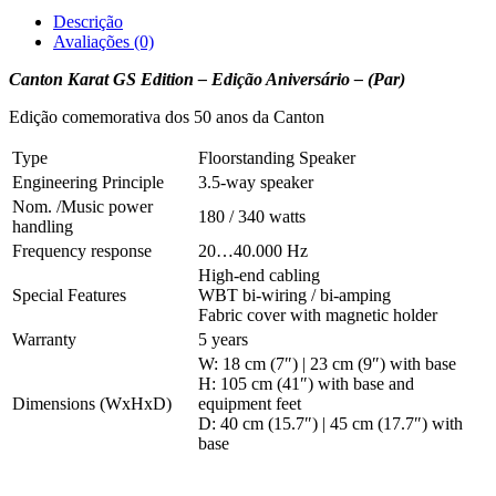
Descrição
Avaliações (0)
Canton Karat GS Edition – Edição Aniversário – (Par)
Edição comemorativa dos 50 anos da Canton
Type
Floorstanding Speaker
Engineering Principle
3.5-way speaker
Nom. /Music power
180 / 340 watts
handling
Frequency response
20…40.000 Hz
High-end cabling
Special Features
WBT bi-wiring / bi-amping
Fabric cover with magnetic holder
Warranty
5 years
W: 18 cm (7″) | 23 cm (9″) with base
H: 105 cm (41″) with base and
Dimensions (WxHxD)
equipment feet
D: 40 cm (15.7″) | 45 cm (17.7″) with
base