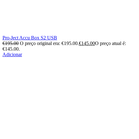
Pro-Ject Accu Box S2 USB
€
195.00
O preço original era: €195.00.
€
145.00
O preço atual é:
€145.00.
Adicionar