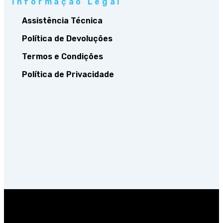
Informação Legal
Assistência Técnica
Política de Devoluções
Termos e Condições
Política de Privacidade
Supportview, S.A. – Rua Entremuros, 54-AU, 2660-395 S.
Julião do Tojal – Contribuinte nº 508052360