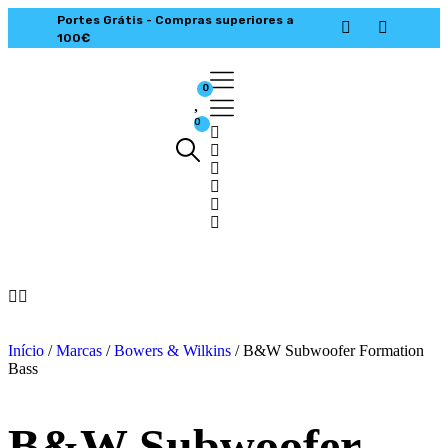
Portes Grátis - Compras superiores a
100€
0
0
Início
/
Marcas
/
Bowers & Wilkins
/ B&W Subwoofer Formation
Bass
B&W Subwoofer