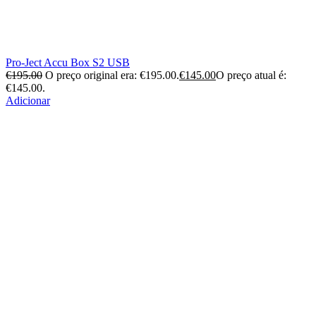
Pro-Ject Accu Box S2 USB
€
195.00
O preço original era: €195.00.
€
145.00
O preço atual é:
€145.00.
Adicionar