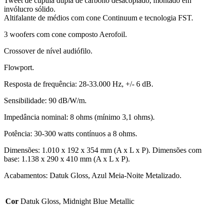
Tweet de cúpula dupla de carbono desacoplado, montado em
invólucro sólido.
Altifalante de médios com cone Continuum e tecnologia FST.
3 woofers com cone composto Aerofoil.
Crossover de nível audiófilo.
Flowport.
Resposta de frequência: 28-33.000 Hz, +/- 6 dB.
Sensibilidade: 90 dB/W/m.
Impedância nominal: 8 ohms (mínimo 3,1 ohms).
Potência: 30-300 watts contínuos a 8 ohms.
Dimensões: 1.010 x 192 x 354 mm (A x L x P). Dimensões com
base: 1.138 x 290 x 410 mm (A x L x P).
Acabamentos: Datuk Gloss, Azul Meia-Noite Metalizado.
Cor
Datuk Gloss, Midnight Blue Metallic