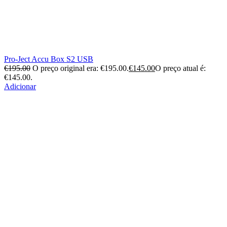
Pro-Ject Accu Box S2 USB
€
195.00
O preço original era: €195.00.
€
145.00
O preço atual é:
€145.00.
Adicionar