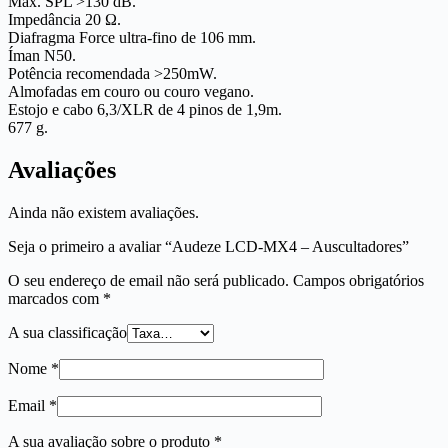
Máx. SPL >130 dB.
Impedância 20 Ω.
Diafragma Force ultra-fino de 106 mm.
Íman N50.
Potência recomendada >250mW.
Almofadas em couro ou couro vegano.
Estojo e cabo 6,3/XLR de 4 pinos de 1,9m.
677 g.
Avaliações
Ainda não existem avaliações.
Seja o primeiro a avaliar “Audeze LCD-MX4 – Auscultadores”
O seu endereço de email não será publicado.
Campos obrigatórios
marcados com
*
A sua classificação
Nome
*
Email
*
A sua avaliação sobre o produto
*