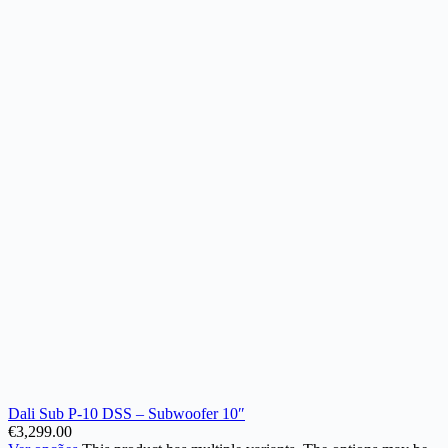
Dali Sub P-10 DSS – Subwoofer 10″
€
3,299.00