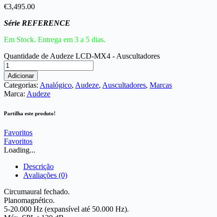
€
3,495.00
Série REFERENCE
Em Stock. Entrega em 3 a 5 dias.
Quantidade de Audeze LCD-MX4 - Auscultadores
Adicionar
Categorias:
Analógico
,
Audeze
,
Auscultadores
,
Marcas
Marca:
Audeze
Partilha este produto!
Favoritos
Favoritos
Loading...
Descrição
Avaliações (0)
Circumaural fechado.
Planomagnético.
5-20.000 Hz (expansível até 50.000 Hz).