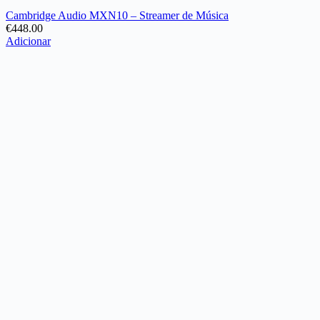
Cambridge Audio MXN10 – Streamer de Música
€
448.00
Adicionar