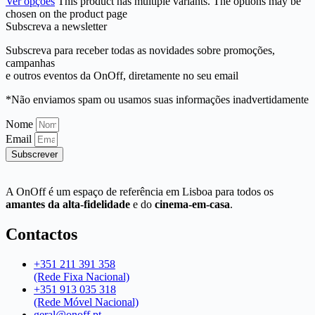
Ver opções
This product has multiple variants. The options may be
chosen on the product page
Subscreva a newsletter
Subscreva para receber todas as novidades sobre promoções,
campanhas
e outros eventos da OnOff, diretamente no seu email
*Não enviamos spam ou usamos suas informações inadvertidamente
Nome
Email
Subscrever
A OnOff é um espaço de referência em Lisboa para todos os
amantes da alta-fidelidade
e do
cinema-em-casa
.
Contactos
+351 211 391 358
(Rede Fixa Nacional)
+351 913 035 318
(Rede Móvel Nacional)
geral@onoff.pt