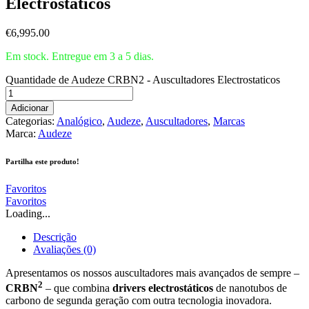
Electrostaticos
€
6,995.00
Em stock. Entregue em 3 a 5 dias.
Quantidade de Audeze CRBN2 - Auscultadores Electrostaticos
Adicionar
Categorias:
Analógico
,
Audeze
,
Auscultadores
,
Marcas
Marca:
Audeze
Partilha este produto!
Favoritos
Favoritos
Loading...
Descrição
Avaliações (0)
Apresentamos os nossos auscultadores mais avançados de sempre –
2
CRBN
– que combina
drivers electrostáticos
de nanotubos de
carbono de segunda geração com outra tecnologia inovadora.