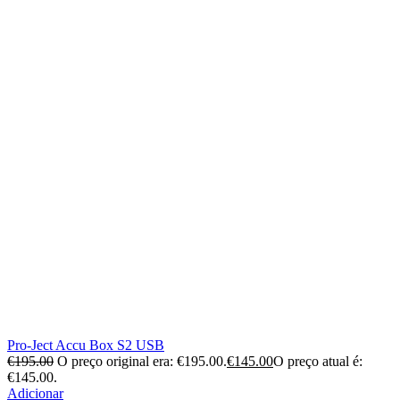
Pro-Ject Accu Box S2 USB
€
195.00
O preço original era: €195.00.
€
145.00
O preço atual é:
€145.00.
Adicionar