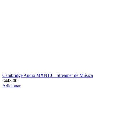
Cambridge Audio MXN10 – Streamer de Música
€
448.00
Adicionar