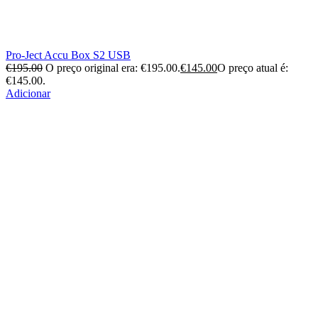
Pro-Ject Accu Box S2 USB
€
195.00
O preço original era: €195.00.
€
145.00
O preço atual é:
€145.00.
Adicionar