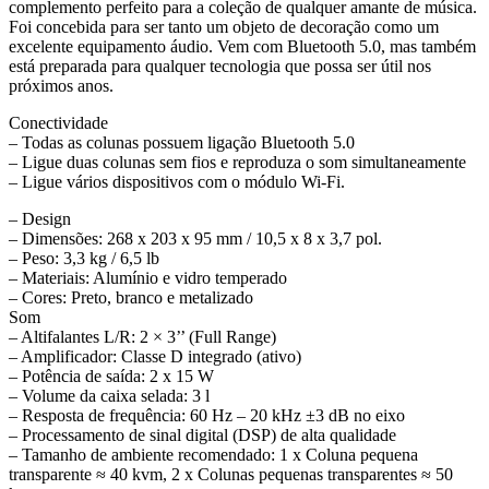
complemento perfeito para a coleção de qualquer amante de música.
Foi concebida para ser tanto um objeto de decoração como um
excelente equipamento áudio. Vem com Bluetooth 5.0, mas também
está preparada para qualquer tecnologia que possa ser útil nos
próximos anos.
Conectividade
– Todas as colunas possuem ligação Bluetooth 5.0
– Ligue duas colunas sem fios e reproduza o som simultaneamente
– Ligue vários dispositivos com o módulo Wi-Fi.
– Design
– Dimensões: 268 x 203 x 95 mm / 10,5 x 8 x 3,7 pol.
– Peso: 3,3 kg / 6,5 lb
– Materiais: Alumínio e vidro temperado
– Cores: Preto, branco e metalizado
Som
– Altifalantes L/R: 2 × 3’’ (Full Range)
– Amplificador: Classe D integrado (ativo)
– Potência de saída: 2 x 15 W
– Volume da caixa selada: 3 l
– Resposta de frequência: 60 Hz – 20 kHz ±3 dB no eixo
– Processamento de sinal digital (DSP) de alta qualidade
– Tamanho de ambiente recomendado: 1 x Coluna pequena
transparente ≈ 40 kvm, 2 x Colunas pequenas transparentes ≈ 50