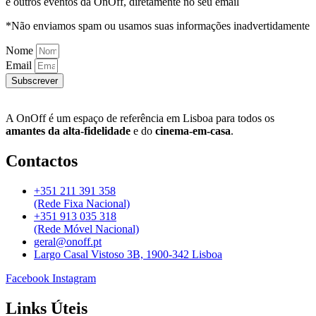
e outros eventos da OnOff, diretamente no seu email
*Não enviamos spam ou usamos suas informações inadvertidamente
Nome
Email
Subscrever
A OnOff é um espaço de referência em Lisboa para todos os
amantes da alta-fidelidade
e do
cinema-em-casa
.
Contactos
+351 211 391 358
(Rede Fixa Nacional)
+351 913 035 318
(Rede Móvel Nacional)
geral@onoff.pt
Largo Casal Vistoso 3B, 1900-342 Lisboa
Facebook
Instagram
Links Úteis