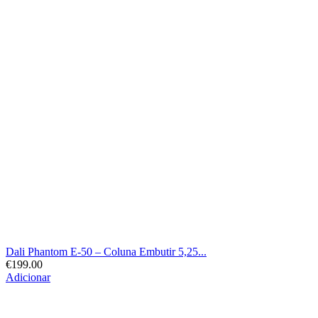
Dali Phantom E-50 – Coluna Embutir 5,25...
€
199.00
Adicionar