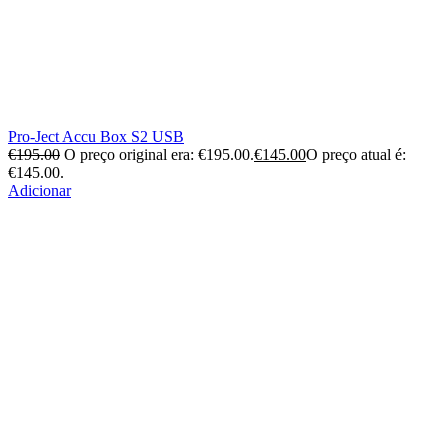
Pro-Ject Accu Box S2 USB
€
195.00
O preço original era: €195.00.
€
145.00
O preço atual é:
€145.00.
Adicionar