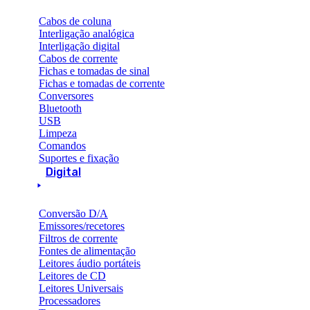
Cabos de coluna
Interligação analógica
Interligação digital
Cabos de corrente
Fichas e tomadas de sinal
Fichas e tomadas de corrente
Conversores
Bluetooth
USB
Limpeza
Comandos
Suportes e fixação
Digital
Conversão D/A
Emissores/recetores
Filtros de corrente
Fontes de alimentação
Leitores áudio portáteis
Leitores de CD
Leitores Universais
Processadores