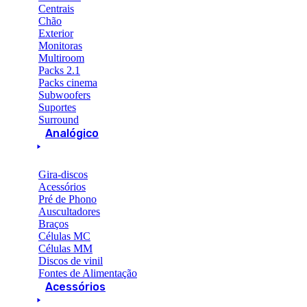
Centrais
Chão
Exterior
Monitoras
Multiroom
Packs 2.1
Packs cinema
Subwoofers
Suportes
Surround
Analógico
Gira-discos
Acessórios
Pré de Phono
Auscultadores
Braços
Células MC
Células MM
Discos de vinil
Fontes de Alimentação
Acessórios