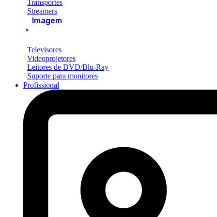
Transportes
Streamers
Imagem
Televisores
Videoprojetores
Leitores de DVD/Blu-Ray
Suporte para monitores
Profissional