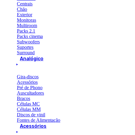
Centrais
Chão
Exterior
Monitoras
Multiroom
Packs 2.1
Packs cinema
Subwoofers
Suportes
Surround
Analógico
Gira-discos
Acessórios
Pré de Phono
Auscultadores
Braços
Células MC
Células MM
Discos de vinil
Fontes de Alimentação
Acessórios