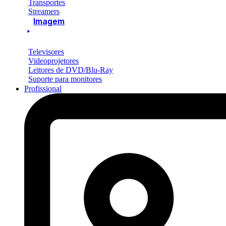
Transportes
Streamers
Imagem
Televisores
Videoprojetores
Leitores de DVD/Blu-Ray
Suporte para monitores
Profissional