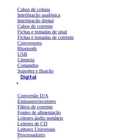
Cabos de coluna
Interligação analógica
Interligação digital
Cabos de corrente
Fichas e tomadas de sinal
Fichas e tomadas de corrente
Conversores
Bluetooth
USB
Limpeza
Comandos
Suportes e fixação
Digital
Conversão D/A
Emissores/recetores
Filtros de corrente
Fontes de alimentação
Leitores áudio portáteis
Leitores de CD
Leitores Universais
Processadores