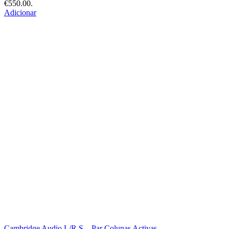
€550.00.
Adicionar
Cambridge Audio L/R S – Par Colunas Activas