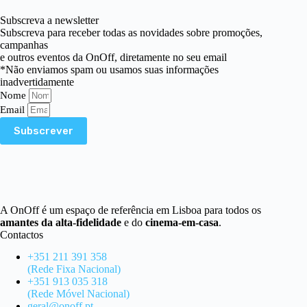
Subscreva a newsletter
Subscreva para receber todas as novidades sobre promoções,
campanhas
e outros eventos da OnOff, diretamente no seu email
*Não enviamos spam ou usamos suas informações
inadvertidamente
Nome
Email
Subscrever
A OnOff é um espaço de referência em Lisboa para todos os
amantes da alta-fidelidade
e do
cinema-em-casa
.
Contactos
+351 211 391 358
(Rede Fixa Nacional)
+351 913 035 318
(Rede Móvel Nacional)
geral@onoff.pt