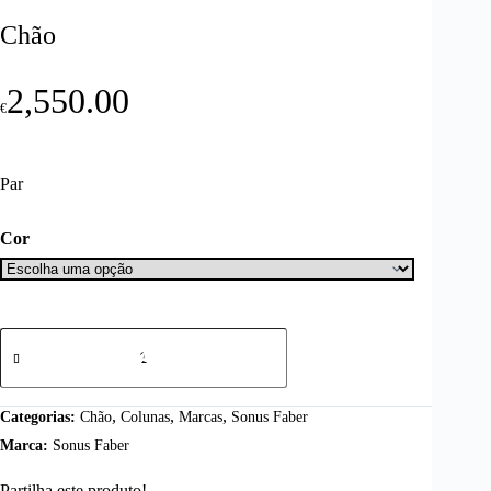
Chão
2,550.00
€
Par
Cor
Quantidade
de
Adicionar
Sonus
Faber
Lumina
,
,
,
Categorias:
Chão
Colunas
Marcas
Sonus Faber
III
Marca:
Sonus Faber
-
Coluna
de
Partilha este produto!