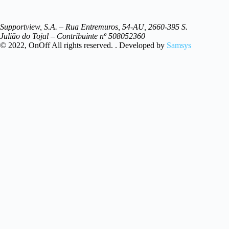
Supportview, S.A. – Rua Entremuros, 54-AU, 2660-395 S.
Julião do Tojal – Contribuinte nº 508052360
© 2022, OnOff All rights reserved. . Developed by
Samsys
Search
...
Resultados
Ver Todos os resultados
Pedido de Assistência
Temos uma equipa de profissionais capazes de prestar assistência
técnica personalizada. Indique-nos o seu pedido e entraremos em
contacto o mais brevemente possível.
Nome