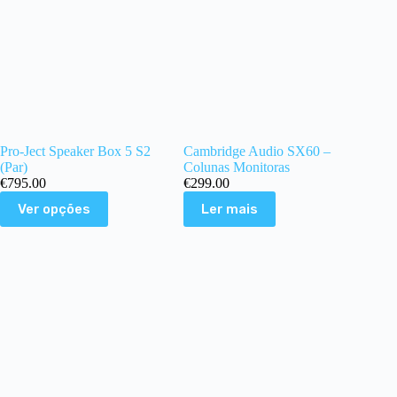
Pro-Ject Speaker Box 5 S2
Cambridge Audio SX60 –
(Par)
Colunas Monitoras
€
795.00
€
299.00
This
Ver opções
Ler mais
product
has
multiple
variants.
The
options
may
be
chosen
on
the
product