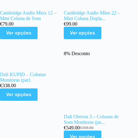
page
Cambridge Audio Minx 12 –
Cambridge Audio Minx 22 –
Mini Coluna de Som
Mini Coluna Dupla...
€
79.00
€
99.00
This
This
Ver opções
Ver opções
product
product
has
has
multiple
multiple
variants.
variants.
8% Desconto
The
The
options
options
may
may
be
be
Dali KUPID – Colunas
chosen
chosen
Monitoras (par)
on
on
€
338.00
the
the
This
Ver opções
product
product
product
page
page
has
multiple
variants.
Dali Oberon 3 – Colunas de
The
Som Monitoras (pa...
options
€
549.00
€
598.00
may
O
O
This
be
preço
preço
Ver opções