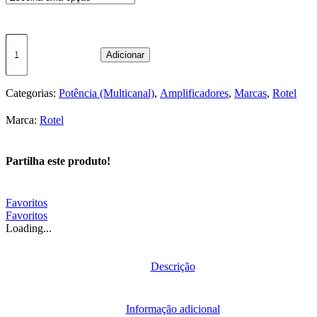
Quantidade
de
Adicionar
Rotel
Amplificador
5
Categorias:
Potência (Multicanal)
,
Amplificadores
,
Marcas
,
Rotel
canais
RMB
Marca:
Rotel
1555
Partilha este produto!
Favoritos
Favoritos
Loading...
Descrição
Informação adicional