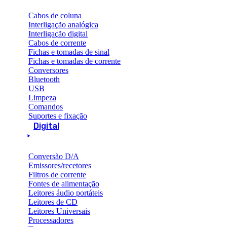
Cabos de coluna
Interligação analógica
Interligação digital
Cabos de corrente
Fichas e tomadas de sinal
Fichas e tomadas de corrente
Conversores
Bluetooth
USB
Limpeza
Comandos
Suportes e fixação
Digital
Conversão D/A
Emissores/recetores
Filtros de corrente
Fontes de alimentação
Leitores áudio portáteis
Leitores de CD
Leitores Universais
Processadores