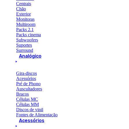
Centrais
Chão
Exterior
Monitoras
Multiroom
Packs 2.1
Packs cinema
Subwoofers
Suportes
Surround
Analógico
Gira-discos
Acessórios
Pré de Phono
Auscultadores
Braços
Células MC
Células MM
Discos de vinil
Fontes de Alimentação
Acessórios