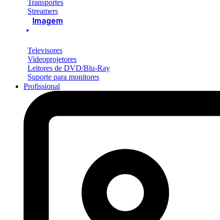
Transportes
Streamers
Imagem
Televisores
Videoprojetores
Leitores de DVD/Blu-Ray
Suporte para monitores
Profissional