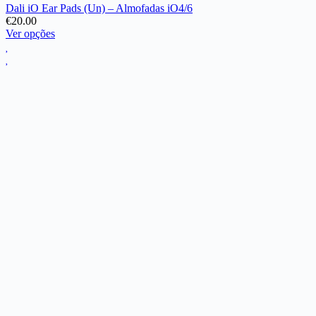
Dali iO Ear Pads (Un) – Almofadas iO4/6
€
20.00
This
Ver opções
product
has
multiple
variants.
The
options
may
be
chosen
on
the
product
page