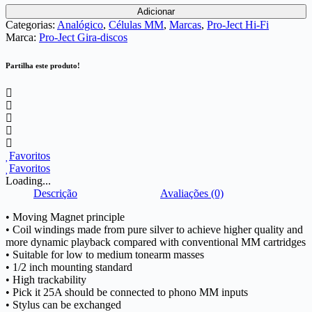
Adicionar
Categorias:
Analógico
,
Células MM
,
Marcas
,
Pro-Ject Hi-Fi
Marca:
Pro-Ject Gira-discos
Partilha este produto!
Favoritos
Favoritos
Loading...
Descrição
Avaliações (0)
• Moving Magnet principle
• Coil windings made from pure silver to achieve higher quality and
more dynamic playback compared with conventional MM cartridges
• Suitable for low to medium tonearm masses
• 1/2 inch mounting standard
• High trackability
• Pick it 25A should be connected to phono MM inputs
• Stylus can be exchanged