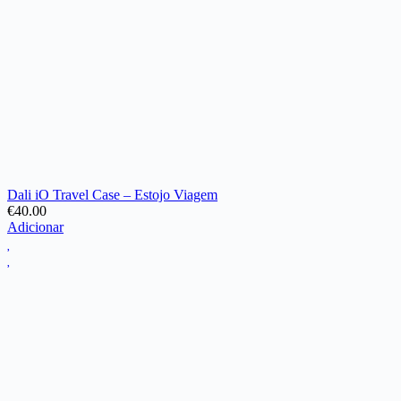
Dali iO Travel Case – Estojo Viagem
€
40.00
Adicionar