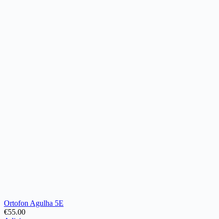
the
product
page
Ortofon Agulha 5E
€
55.00